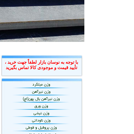
با توجه به نوسان بازار لطفاً جهت خرید ،
تأیید قیمت و موجودی کالا تماس بگیرید
وزن میلگرد
وزن تیرآهن
وزن تیرآهن بال پهن(اچ)
وزن ورق
وزن نبشی
وزن ناودانی
وزن پروفیل و قوطی