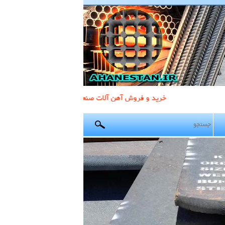
خريد و فروش آهن آلات صنعتي و ساختماني با قيمت مناسب*** ارسال فوري به تمام نقاط كشور***با بیش از 20 